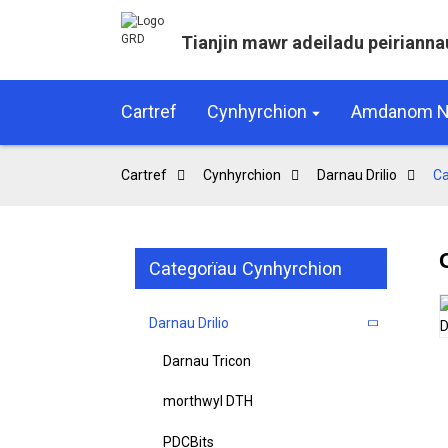
Tianjin mawr adeiladu peirianna
Cartref
Cynhyrchion
Amdanom N
Cartref
Cynhyrchion
Darnau Drilio
Ca
Categorïau Cynhyrchion
Darnau Drilio
Darnau Tricon
morthwyl DTH
PDCBits