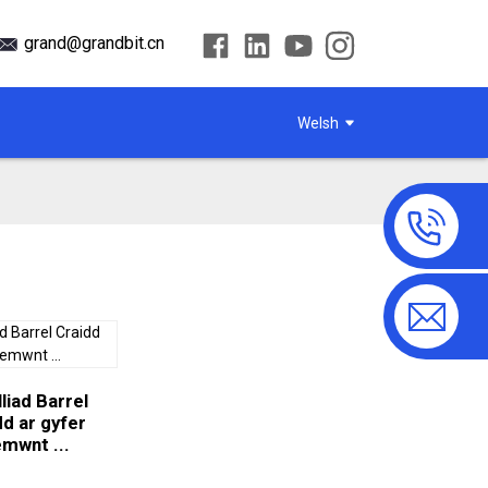
grand@grandbit.cn
Welsh
liad Barrel
dd ar gyfer
emwnt ...