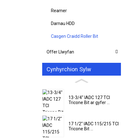
Reamer
Darnau HDD
Casgen Craidd Roller Bit
Offer Llwyfan
Cynhyrchion Sylw
13-3/4" IADC 127 TCI
Tricone Bit ar gyfer ...
17 1/2" IADC 115/215 TCI
Tricone Bit ...