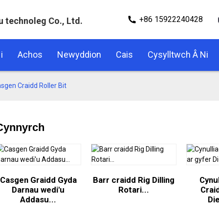
+86 15922240428
u technoleg Co., Ltd.
i
Achos
Newyddion
Cais
Cysylltwch Â Ni
sgen Craidd Roller Bit
Cynnyrch
Casgen Graidd Gyda
Barr craidd Rig Dilling
Cynul
Darnau wedi'u
Rotari...
Crai
Addasu...
Di