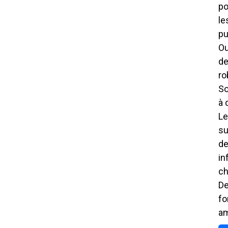
po
le
pu
Ou
de
ro
So
à 
Le
su
de
in
ch
De
fo
am