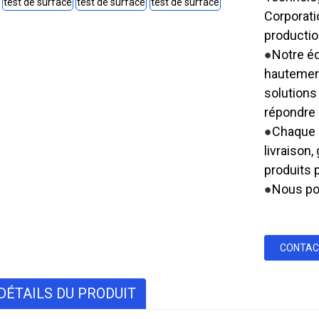
Corporati
productio
●
Notre éq
hautement
solutions
répondre 
●
Chaque p
livraison,
produits 
●
Nous po
CONTAC
DÉTAILS DU PRODUIT