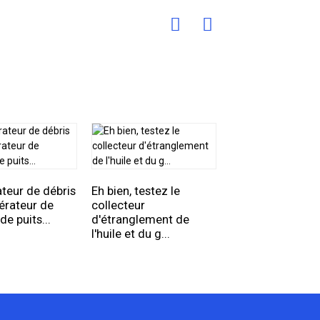
Filtre à sable Cy
Desander de hau
teur de débris
Eh bien, testez le
qualit...
érateur de
collecteur
e puits...
d'étranglement de
l'huile et du g...