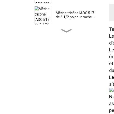
Mèche tricône IADC 517
de 6 1/2 po pour roche ...
Te
Foret à roche tricone IADC
Le
437 de 9 1/2 po...
d'
Le
Foret tricône IADC 617 TCI
(m
22'' pour...
et
du
Le
Mèche tricône IADC 537
11 3/4'' à haute...
s'
No
6 1/4" IADC 617 TCI haute
performance...
as
pe