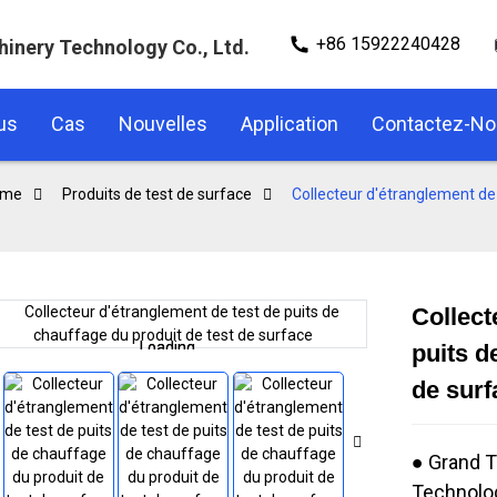
+86 15922240428
hinery Technology Co., Ltd.
us
Cas
Nouvelles
Application
Contactez-N
rme
Produits de test de surface
Collecteur d'étranglement de 
Collect
Loading...
Loading...
puits d
de surf
● Grand T
Technolog