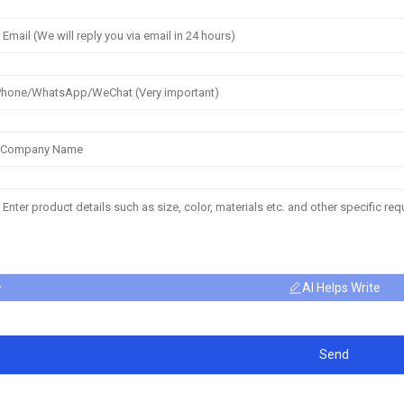
AI Helps Write
Send