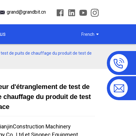
grand@grandbit.cn
ous
French
test de puits de chauffage du produit de test de
eur d'étranglement de test de
Loading...
Loading...
e chauffage du produit de test
ace
ianjin
Construction Machinery
y Co., Ltd.
et Sinopec Equipment