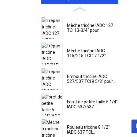
Mèche tricône IADC 127
TCI 13-3/4" pour ...
Mèche tricône IADC
115/215 TCI 17 1/2" ...
Embout tricône IADC
527/537 TCI 9 5/8" pour...
Foret de petite taille 5 1/4"
IADC 637/537 ...
Rouleau tricône 8 1/2"
IADC 637 TCI...