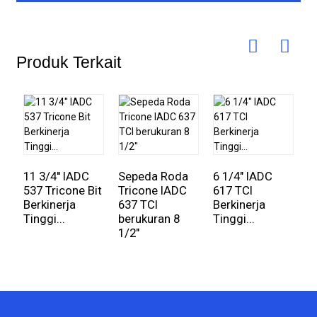
Produk Terkait
1
7
11 3/4'' IADC
Sepeda Roda
6 1/4" IADC
T
537 Tricone Bit
Tricone IADC
617 TCI
un
Berkinerja
637 TCI
Berkinerja
Tinggi...
berukuran 8
Tinggi...
1/2"