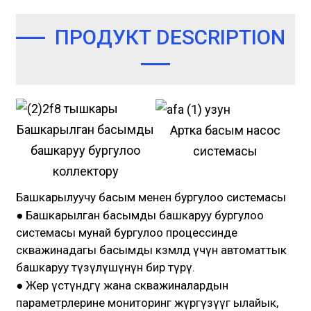
ПРОДУКТ DESCRIPTION
Башкарылган басымды
Артка басым насос
башкаруу бургулоо
системасы
коллектору
Башкарылуучу басым менен бургулоо системасы
● Башкарылган басымды башкаруу бургулоо
системасы мунай бургулоо процессинде
скважинадагы басымды көзөмөлдөө үчүн автоматтык
башкаруу түзүлүшүнүн бир түрү.
● Жер үстүндөгү жана скважиналардын
параметрлерине мониторинг жүргүзүүгө ылайык,