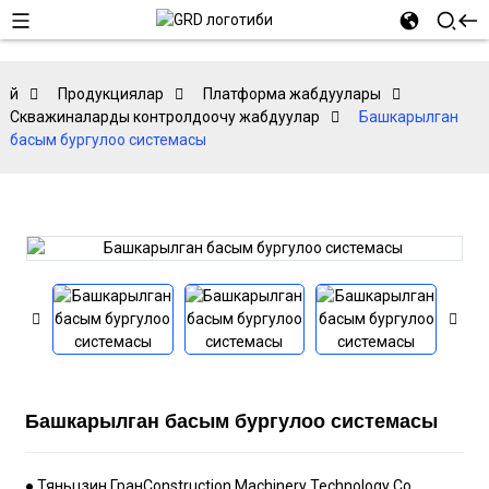
Үй
Продукциялар
Платформа жабдуулары
Скважиналарды контролдоочу жабдуулар
Башкарылган
басым бургулоо системасы
Башкарылган басым бургулоо системасы
● Тяньцзин Гран
Construction Machinery Technology Co.,