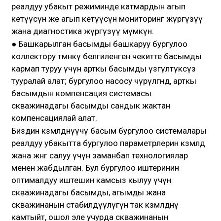
реалдуу убакыт режиминде катмардын агып
кетүүсүнө же агып кетүүсүнө мониторинг жүргүзүү
жана диагностика жүргүзүү мүмкүн.
● Башкарылган басымды башкаруу бургулоо
коллектору төмөнкү белгиленген чекитте басымды
кармап туруу үчүн арткы басымды үзгүлтүксүз
тууралай алат; бургулоо насосу өчүрүлгөндө, арткы
басымдын компенсация системасы
скважинадагы басымды сандык жактан
компенсациялай алат.
Биздин көзөмөлдөнүүчү басым бургулоо системалары
реалдуу убакытта бургулоо параметрлерин көзөмөлдөө
жана жөнгө салуу үчүн заманбап технологиялар
менен жабдылган. Бул бургулоо иштеринин
оптималдуу иштешин камсыз кылуу үчүн
скважинадагы басымды, агымды жана
скважинанын стабилдүүлүгүн так көзөмөлдөөнү
камтыйт, ошол эле учурда скважинанын