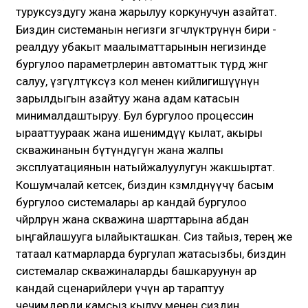
туруксуздугу жана жарылуу коркунучун азайтат.
Биздин системанын негизги өзгөчөлүктөрүнүн бири -
реалдуу убакыт маалыматтарынын негизинде
бургулоо параметрлерин автоматтык түрдө жөнгө
салуу, үзгүлтүксүз кол менен кийлигишүүнүн
зарылдыгын азайтуу жана адам катасын
минималдаштыруу. Бул бургулоо процессин
ырааттуураак жана ишенимдүү кылат, акыры
скважинанын бүтүндүгүн жана жалпы
эксплуатациянын натыйжалуулугун жакшыртат.
Кошумчалай кетсек, биздин көзөмөлдөнүүчү басым
бургулоо системалары ар кандай бургулоо
чөйрөлөрүнө жана скважина шарттарына абдан
ыңгайлашууга ылайыкташкан. Сиз тайыз, терең же
татаал катмарларда бургулап жатасызбы, биздин
системалар скважиналарды башкаруунун ар
кандай сценарийлери үчүн ар тараптуу
чечимдерди камсыз кылуу менен сиздин