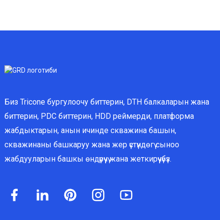
Биз Tricone бургулоочу биттерин, DTH балкаларын жана
биттерин, PDC биттерин, HDD реймерди, платформа
жабдыктарын, анын ичинде скважина башын,
скважинаны башкаруу жана жер үстүндөгү сыноо
жабдууларын башкы өндүрүүчү жана жеткирүүчүбүз.