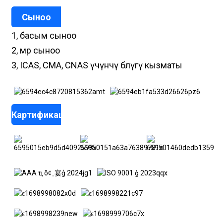
Сыноо
1, басым сыноо
2, мөөр сыноо
3, ICAS, CMA, CNAS үчүнчү бөлүгү кызматы
Картификациялар