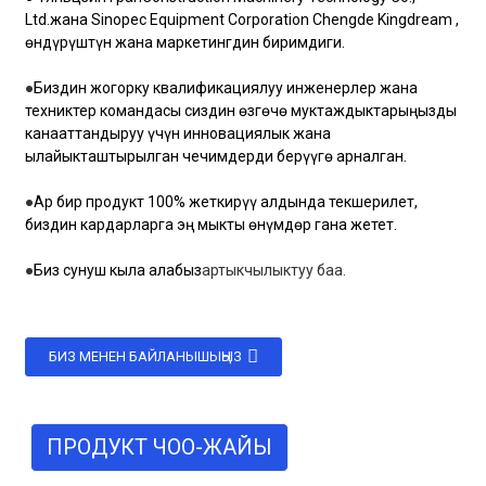
Ltd.
жана Sinopec Equipment Corporation Chengde Kingdream ,
өндүрүштүн жана маркетингдин биримдиги.
●
Биздин жогорку квалификациялуу инженерлер жана
техниктер командасы сиздин өзгөчө муктаждыктарыңызды
канааттандыруу үчүн инновациялык жана
ылайыкташтырылган чечимдерди берүүгө арналган.
●
Ар бир продукт 100% жеткирүү алдында текшерилет,
биздин кардарларга эң мыкты өнүмдөр гана жетет.
●
Биз сунуш кыла алабыз
артыкчылыктуу баа.
БИЗ МЕНЕН БАЙЛАНЫШЫҢЫЗ
ПРОДУКТ ЧОО-ЖАЙЫ