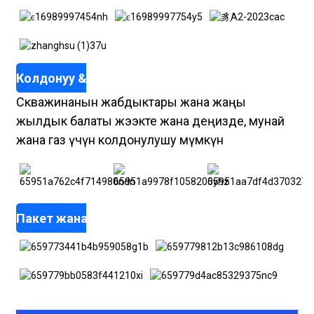
Колдонуу & Колдонмо
Скважинанын жабдыктары жана жаңы
жылдык балаты жээкте жана деңизде, мунай
жана газ үчүн колдонулушу мүмкүн
Пакет жана транспорт