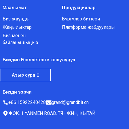
Маалымат
Продукциялар
Биз жөнүндө
Бургулоо биттери
Жаңылыктар
Платформа жабдуулары
Биз менен
байланышыңыз
Биздин Бюллетенге кошулуңуз
Азыр сура
Бизди ээрчи
+86 15922240428
grand@grandbit.cn
ЖОК. 1 YANMEN ROAD, ТЯНЖИН, КЫТАЙ