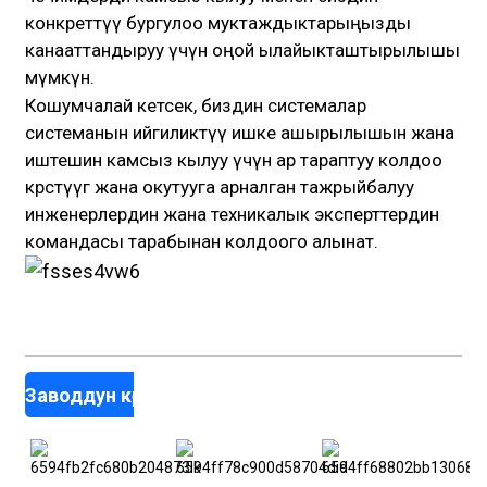
конкреттүү бургулоо муктаждыктарыңызды
канааттандыруу үчүн оңой ылайыкташтырылышы
мүмкүн.
Кошумчалай кетсек, биздин системалар
системанын ийгиликтүү ишке ашырылышын жана
иштешин камсыз кылуу үчүн ар тараптуу колдоо
көрсөтүүгө жана окутууга арналган тажрыйбалуу
инженерлердин жана техникалык эксперттердин
командасы тарабынан колдоого алынат.
Заводдун көрүнүшү