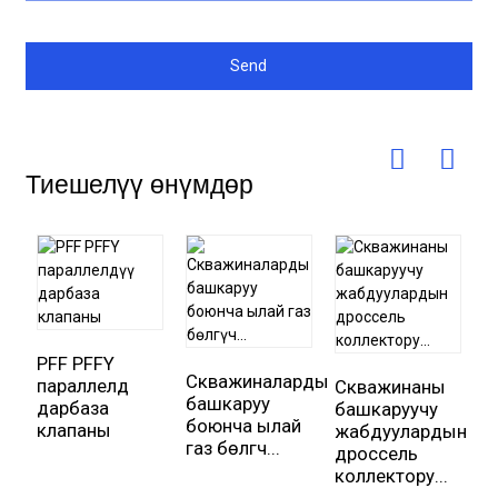
Send
Тиешелүү өнүмдөр
PFF PFFY
Скважиналарды
параллелдүү
Скважинаны
С
башкаруу
дарбаза
башкаруучу
б
боюнча ылай
клапаны
жабдуулардын
ж
газ бөлгүч...
дроссель
д
коллектору...
к