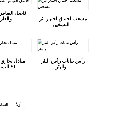
فاصل القياس 
والغاز
مشعب اختناق اختبار بئر
التسخين...
رأس بيانات رأس البئر
مبادل بخاري 
والبئر...
للتسخين St...
أولاً
الساب