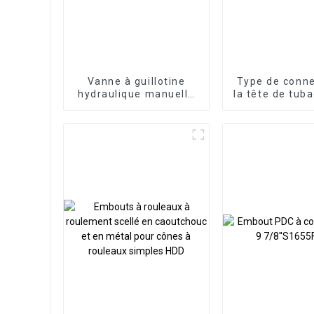
Vanne à guillotine
Type de conne
hydraulique manuelle
la tête de tub
à double effet
tubage de s