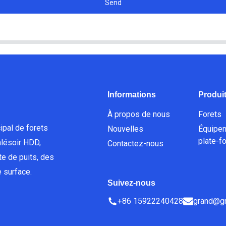
Send
Informations
Produi
À propos de nous
Forets
ipal de forets
Nouvelles
Équipe
plate-f
lésoir HDD,
Contactez-nous
e de puits, des
 surface.
Suivez-nous
+86 15922240428
grand@gr