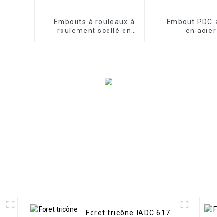
Embouts à rouleaux à
Embout PDC 
roulement scellé en
en acier
caoutchouc et en
7/8''S165
métal pour cônes à
rouleaux simples HDD
Foret tricône IADC 617