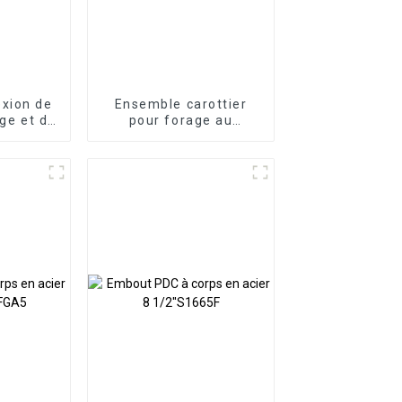
xion de
Ensemble carottier
age et du
pour forage au
urface
diamant de haute
qualité