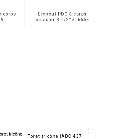
à corps
Embout PDC à corps
 9
en acier 8 1/2''S1665F
5FGA5
Foret tricône IADC 437