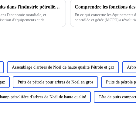
L'importance des équipements de tête de puits dans l'industrie pétrolière et gazière
 dans l'économie mondiale, et
En ce qui concerne les équipements de
ilisation d'équipements et de
contrôlée et gérée (MCPD) a révolutio
…
et plus sûre des opérations de forage.
Assemblage d'arbres de Noël de haute qualité Pétrole et gaz
Arbre
gaz
Puits de pétrole pour arbres de Noël en gros
Puits de pétrole 
hamp pétrolifère d'arbres de Noël de haute qualité
Tête de puits compact