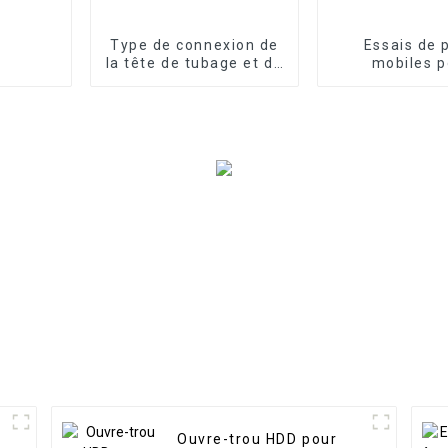
Type de connexion de
Essais de 
la tête de tubage et du
mobiles p
tubage de surface
l'exploration p
et gaziè
Ouvre-trou HDD pour