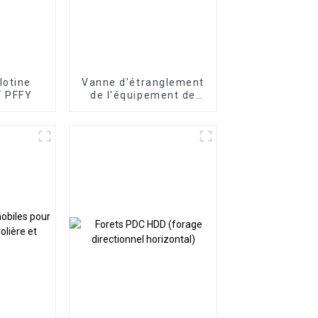
lotine
Vanne d'étranglement
F PFFY
de l'équipement de
contrôle de puits