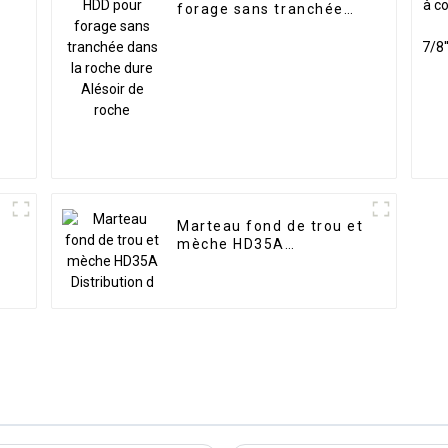
forage sans tranchée
dans la roche dure
Alésoir de roche
Marteau fond de trou et
mèche HD35A
Distribution d'air du
marteau 3" sans valve
pour utiliser la mèche
sans