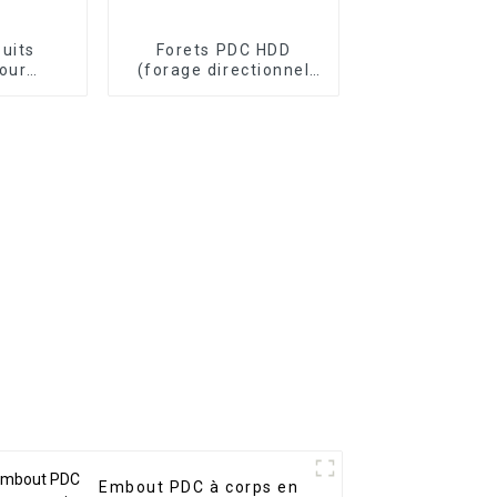
puits
Forets PDC HDD
our
(forage directionnel
étrolière
horizontal)
re
Embout PDC à corps en