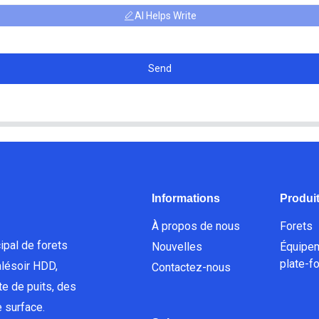
AI Helps Write
Send
Informations
Produi
À propos de nous
Forets
ipal de forets
Nouvelles
Équipe
plate-f
lésoir HDD,
Contactez-nous
e de puits, des
 surface.