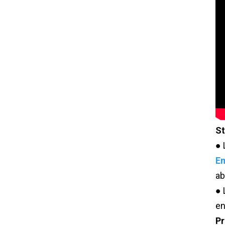
St
● 
Em
ab
● 
en
Pr