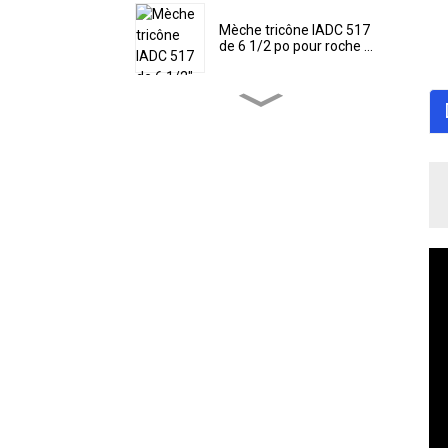
Mèche tricône IADC 517
de 6 1/2 po pour roche ...
Foret à roche tricone IADC
437 de 9 1/2 po...
Foret tricône IADC 617 TCI
22'' pour...
Mèche tricône IADC 537
11 3/4'' à haute...
6 1/4" IADC 617 TCI haute
performance...