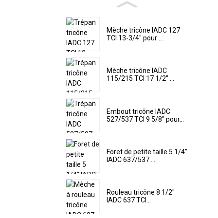
Mèche tricône IADC 127
TCI 13-3/4" pour ...
Mèche tricône IADC
115/215 TCI 17 1/2" ...
Embout tricône IADC
527/537 TCI 9 5/8" pour...
Foret de petite taille 5 1/4"
IADC 637/537 ...
Rouleau tricône 8 1/2"
IADC 637 TCI...