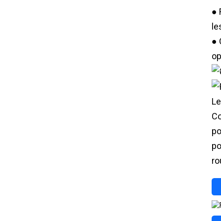
● 
le
● 
op
Le
Co
po
po
ro