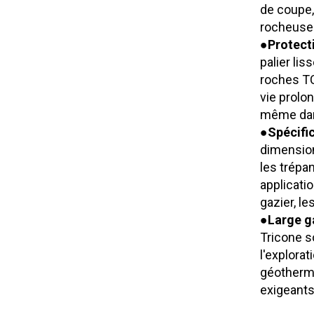
de coupe,
rocheuse
●
Protect
palier lis
roches TC
vie prolo
même dan
●
Spécifi
dimension
les trépa
applicati
gazier, le
●
Large g
Tricone s
l'explorat
géothermi
exigeants