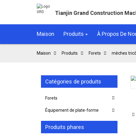
Tianjin Grand Construction Mac
Maison
Produits
À Propos De No
Maison
Produits
Forets
mèches tric
Catégories de produits
Loading...
Loading...
Forets
Équipement de plate-forme
Produits phares