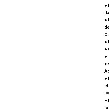
● 
da
● 
de
Ca
● 
● 
● 
● 
Ap
● 
et
fi
● 
co