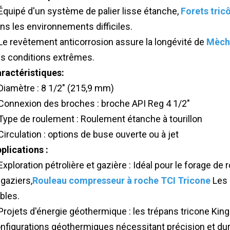
Équipé d'un système de palier lisse étanche,
Forets tric
ns les environnements difficiles.
Le revêtement anticorrosion assure la longévité de
Mèche
s conditions extrêmes.
ractéristiques:
Diamètre : 8 1/2" (215,9 mm)
Connexion des broches : broche API Reg 4 1/2"
Type de roulement : Roulement étanche à tourillon
Circulation : options de buse ouverte ou à jet
plications :
Exploration pétrolière et gazière : Idéal pour le forage de
 gaziers,
Rouleau compresseur à roche TCI Tricone
Les
ables.
Projets d'énergie géothermique : les trépans tricone Kin
nfigurations géothermiques nécessitant précision et dura