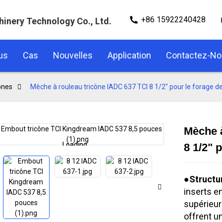
+86 15922240428
hinery Technology Co., Ltd.
us
Cas
Nouvelles
Application
Contactez-N
ônes
Mèche à rouleau tricône IADC 637 TCI 8 1/2" pour le forage d
Mèche à
Loading...
Loading...
8 1/2" 
●
Structu
inserts e
supérieur
offrent un