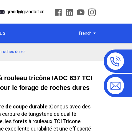
grand@grandbit.cn
ous
French
e roches dures
 rouleau tricône IADC 637 TCI
Loading...
Loading...
Loading.
Loading.
pour le forage de roches dures
re de coupe durable :
Conçus avec des
n carbure de tungstène de qualité
e, les forets à rouleaux TCI Tricone
e excellente durabilité et une efficacité