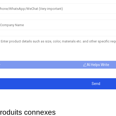
AI Helps Write
Send
roduits connexes