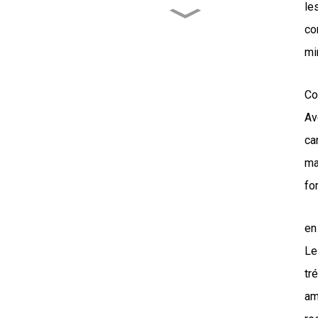
le
Comprendre la
co
polyvalence du Tric...
mi
Choisir le bon foret
tricône...
Co
Av
Les progrès dans la
ca
conception des rouleaux
stimulent...
ma
fo
Le rôle clé de la
conception du trépan
tricône...
en
Le
tr
am