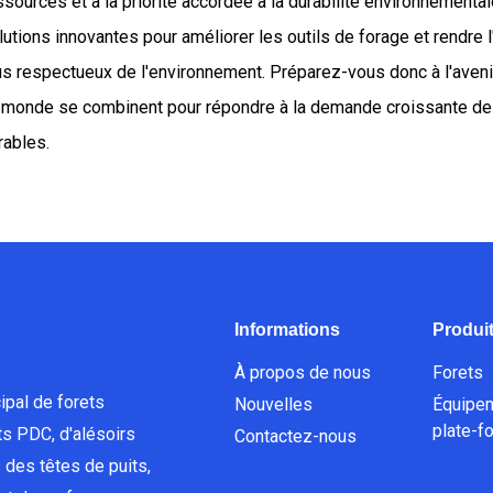
ssources et à la priorité accordée à la durabilité environnementa
lutions innovantes pour améliorer les outils de forage et rendre
us respectueux de l'environnement. Préparez-vous donc à l'avenir 
 monde se combinent pour répondre à la demande croissante de 
rables.
Informations
Produi
À propos de nous
Forets
ipal de forets
Nouvelles
Équipe
plate-f
ts PDC, d'alésoirs
Contactez-nous
des têtes de puits,