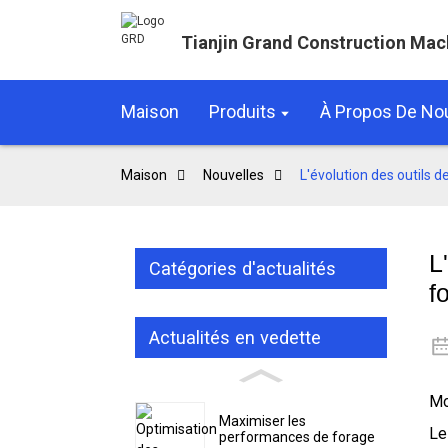
Tianjin Grand Construction Mac
Maison
Produits
À Propos De No
Maison
Nouvelles
L'évolution des outils d
L
Catégories d'actualités
f
Actualités en vedette
Mo
Maximiser les
Le
performances de forage