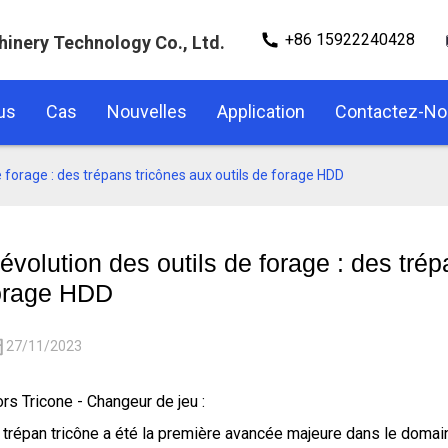
+86 15922240428
hinery Technology Co., Ltd.
us
Cas
Nouvelles
Application
Contactez-N
e forage : des trépans tricônes aux outils de forage HDD
'évolution des outils de forage : des trép
orage HDD
27/11/2023
rs Tricone - Changeur de jeu :
 trépan tricône a été la première avancée majeure dans le domain