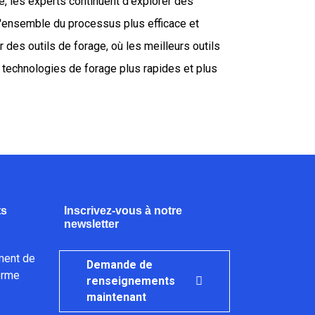
le, les experts continuent d'explorer des
 l'ensemble du processus plus efficace et
des outils de forage, où les meilleurs outils
technologies de forage plus rapides et plus
ts
Inscrivez-vous à notre
newsletter
ment de
Demande de
orme
renseignements
maintenant