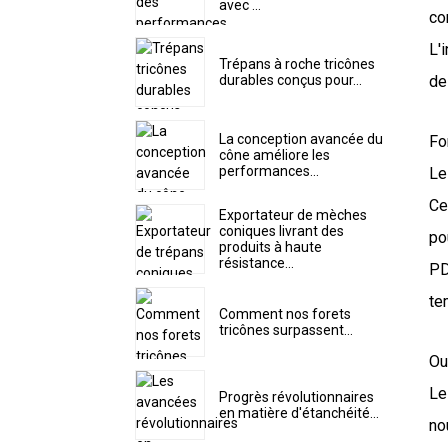
avec ...
co
L'
Trépans à roche tricônes
durables conçus pour...
de
La conception avancée du
Fo
cône améliore les
performances...
Le
Ce
Exportateur de mèches
coniques livrant des
po
produits à haute
résistance...
PD
te
Comment nos forets
tricônes surpassent...
Ou
Le
Progrès révolutionnaires
en matière d'étanchéité...
no