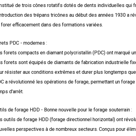
nstitué de trois cônes rotatifs dotés de dents individuelles qui 
introduction des trépans tricônes au début des années 1930 a rév
 forer efficacement dans des formations variées.
rets PDC - modernes :
s forets compacts en diamant polycristallin (PDC) ont marqué un
s forets sont équipés de diamants de fabrication industrielle fi
ur résister aux conditions extrêmes et durer plus longtemps que l
C a révolutionné les opérations de forage, permettant un forage 
mps d'arrêt.
tils de forage HDD - Bonne nouvelle pour le forage souterrain :
s outils de forage HDD (forage directionnel horizontal) ont révol
uvelles perspectives à de nombreux secteurs. Conçus pour élimi