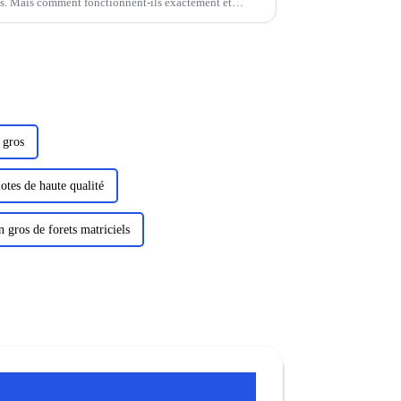
les. Mais comment fonctionnent-ils exactement et
istiques ?
 gros
otes de haute qualité
n gros de forets matriciels