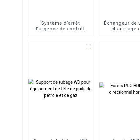
Système d'arrêt
Échangeur de 
d'urgence de contrôle
chauffage d
ESD
Échangeur de 
à vapeur de p
d'essai de s