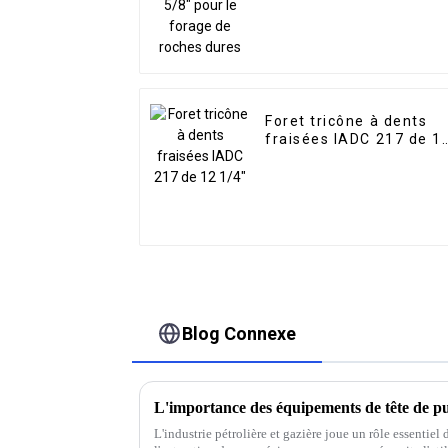
dures
Foret tricône à dents
fraisées IADC 217 de 1
1/4"
Blog Connexe
L'industrie pétrolière et gazière joue un rôle essentiel