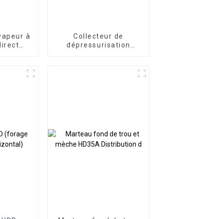
vapeur à
Collecteur de
irect
dépressurisation
chaleur
d'étranglement de
roduits
l'équipement de
urface
contrôle de puits