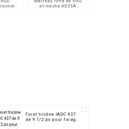
C HDD
Marteau fond de trou
tionnel
et mèche HD35A
al)
Distribution d'air du
marteau 3" sans valve
pour utiliser la mèche
sans
Foret tricône IADC 437
de 9 1/2 po pour forage
de puits