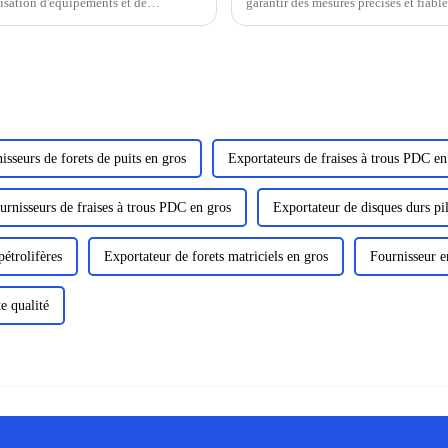
ilisation d'équipements et de
garantir des mesures précises et fiab
…
quelles sont leurs principales caractér
isseurs de forets de puits en gros
Exportateurs de fraises à trous PDC en
urnisseurs de fraises à trous PDC en gros
Exportateur de disques durs pil
étrolifères
Exportateur de forets matriciels en gros
Fournisseur e
e qualité