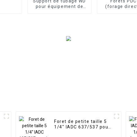
Support de tubage WD
Forets PD
pour équipement de
(forage direc
tête de puits de
horizont
pétrole et de gaz
Foret de petite taille 5
r
1/4" IADC 637/537 pour
le forage de roches