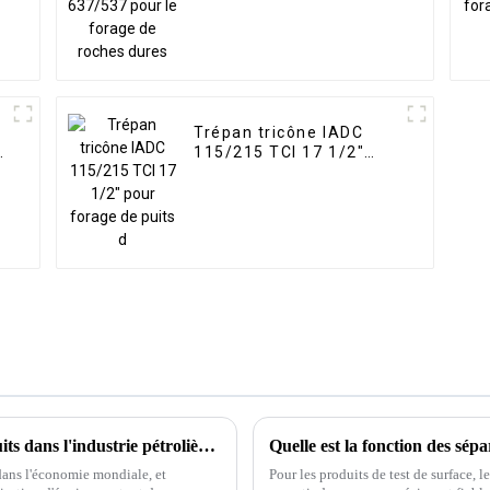
dures
Trépan tricône IADC
2
115/215 TCI 17 1/2"
pour forage de puits
d'eau
L'importance des équipements de tête de puits dans l'industrie pétrolière et gazière
 dans l'économie mondiale, et
Pour les produits de test de surface, 