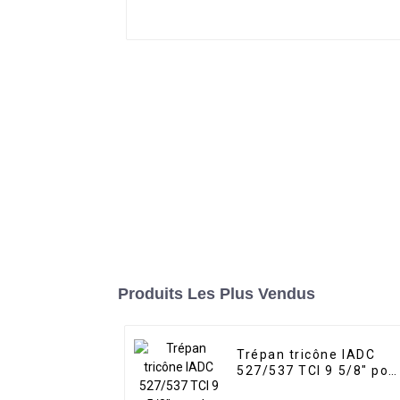
Produits Les Plus Vendus
Trépan tricône IADC
527/537 TCI 9 5/8" pou
le forage de roches