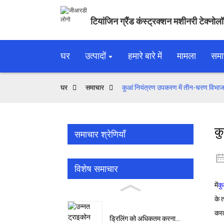
टियांजिन ग्रैंड कंस्ट्रक्शन मशीनरी टेक्नोल
घर
उत्पादों
हमारे बारे में
मामला
समा
घर
समाचार
कुआं नियंत्रण उपकरण में तीन-चरण विभाजक
क
समाचार श्रेणियाँ
विशेष समाचार
में
कु
के 
करत
ड्रिलिंग को अधिकतम करना...