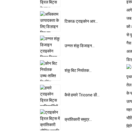
इसक
आगे
जब 
टिकाऊ ट्राइकोन आर...
को 
से प
गैस
उन्नत शंकु डिजाइन...
अलग
डिज
शंकु बिट निर्यातक...
पृथ
तेल
के प
कैसे हमारे Tricone डी...
उत्
महत
भौत
क्रांतिकारी समुद्र...
विन