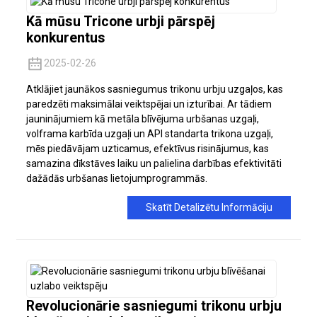
Kā mūsu Tricone urbji pārspēj
konkurentus
2025-02-26
Atklājiet jaunākos sasniegumus trikonu urbju uzgaļos, kas
paredzēti maksimālai veiktspējai un izturībai. Ar tādiem
jauninājumiem kā metāla blīvējuma urbšanas uzgaļi,
volframa karbīda uzgaļi un API standarta trikona uzgaļi,
mēs piedāvājam uzticamus, efektīvus risinājumus, kas
samazina dīkstāves laiku un palielina darbības efektivitāti
dažādās urbšanas lietojumprogrammās.
Skatīt Detalizētu Informāciju
Revolucionārie sasniegumi trikonu urbju