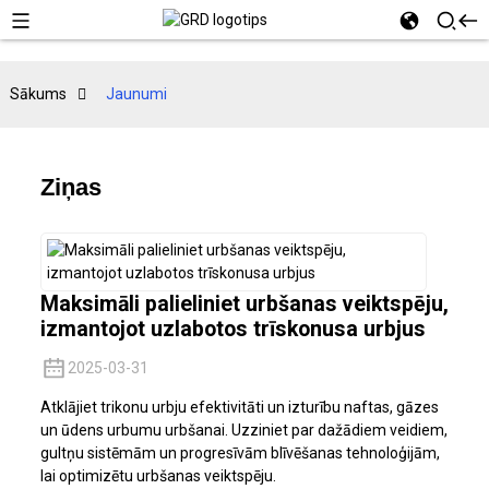
Sākums
Jaunumi
Ziņas
Maksimāli palieliniet urbšanas veiktspēju,
izmantojot uzlabotos trīskonusa urbjus
2025-03-31
Atklājiet trikonu urbju efektivitāti un izturību naftas, gāzes
un ūdens urbumu urbšanai. Uzziniet par dažādiem veidiem,
gultņu sistēmām un progresīvām blīvēšanas tehnoloģijām,
lai optimizētu urbšanas veiktspēju.