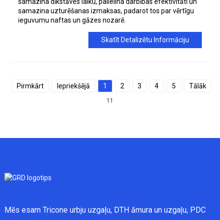
samazina dīkstāves laiku, palielina darbības efektivitāti un
samazina uzturēšanas izmaksas, padarot tos par vērtīgu
ieguvumu naftas un gāzes nozarē.
Skatīt Detalizētu Informāciju
Pirmkārt
Iepriekšējā
1
2
3
4
5
Tālāk
11
Mēs esam Tricone urbju uzgaļu, DTH āmura un uzgaļu, PDC