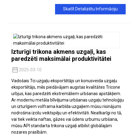
Skatīt Detalizētu Informāciju
Izturīgi trikona akmens uzgaļi, kas
paredzēti maksimālai produktivitātei
2025-03-10
Vadošais Tci uzgaļu eksportētājs un konusveida uzgaļu
eksportētājs, mēs piedāvājam augstas kvalitātes Tricone
urbjus, kas paredzēti ekstremāliem urbšanas apstākļiem.
Ar modernu metāla blīvējuma urbšanas uzgaļu tehnoloģiju
un izturīgiem volframa karbīda uzgaļiem mūsu risinājumi
nodrošina izcilu veiktspēju un efektivitāti. Neatkarīgi no tā,
vai tiek veikta naftas, gāzes vai ūdens urbumu urbšana,
mūsu API standarta trikona uzgaļi atbilst globālajām
nozares prasībām.