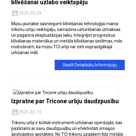
blīvēšanai uzlabo veiktspēju
2025-02-24
Mūsu jaunākie sasniegumi blīvēšanas tehnoloģijā maina
trikonu urbju veiktspēju, samazina uzturēšanas izmaksas
un pagarina ekspluatācijas laiku. Integrējot progresīvus
blīvēšanas materiālus un metāla blīvēšanas sistēmas, mēs
nodrošinām, ka mūsu TCI urbji var zelt visprasīgākajā
urbšanas vidē.
Skatīt Detalizētu Informāciju
Izpratne par Tricone urbju daudzpusību
2025-02-19
Trikonu urbji ir būtiski instrumenti urbšanas operācijās, kas
pazīstami ar savu daudzpusību un efektivitāti smagos
ģeoloģiskos apstākļos. No TCI trikonu uzgaļiem līdz metāla