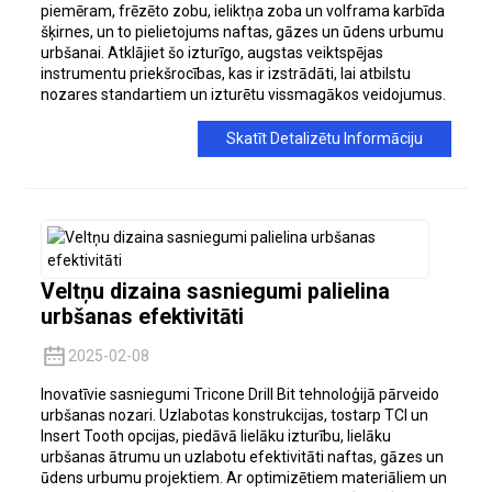
piemēram, frēzēto zobu, ieliktņa zoba un volframa karbīda
šķirnes, un to pielietojums naftas, gāzes un ūdens urbumu
urbšanai. Atklājiet šo izturīgo, augstas veiktspējas
instrumentu priekšrocības, kas ir izstrādāti, lai atbilstu
nozares standartiem un izturētu vissmagākos veidojumus.
Skatīt Detalizētu Informāciju
Veltņu dizaina sasniegumi palielina
urbšanas efektivitāti
2025-02-08
Inovatīvie sasniegumi Tricone Drill Bit tehnoloģijā pārveido
urbšanas nozari. Uzlabotas konstrukcijas, tostarp TCI un
Insert Tooth opcijas, piedāvā lielāku izturību, lielāku
urbšanas ātrumu un uzlabotu efektivitāti naftas, gāzes un
ūdens urbumu projektiem. Ar optimizētiem materiāliem un