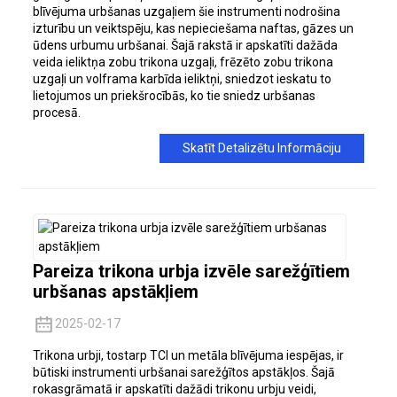
blīvējuma urbšanas uzgaļiem šie instrumenti nodrošina
izturību un veiktspēju, kas nepieciešama naftas, gāzes un
ūdens urbumu urbšanai. Šajā rakstā ir apskatīti dažāda
veida ieliktņa zobu trikona uzgaļi, frēzēto zobu trikona
uzgaļi un volframa karbīda ieliktņi, sniedzot ieskatu to
lietojumos un priekšrocībās, ko tie sniedz urbšanas
procesā.
Skatīt Detalizētu Informāciju
Pareiza trikona urbja izvēle sarežģītiem
urbšanas apstākļiem
2025-02-17
Trikona urbji, tostarp TCI un metāla blīvējuma iespējas, ir
būtiski instrumenti urbšanai sarežģītos apstākļos. Šajā
rokasgrāmatā ir apskatīti dažādi trikonu urbju veidi,