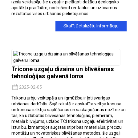
izcilu veiktspēju šie uzgaļi ir pielāgoti dažādu ģeoloģisko
apstākļu prasībām, nodrošinot rentablus un uzticamus
rezultātus visos urbšanas pielietojumos.
Skatīt Detalizētu Informāciju
Tricone uzgaļu dizaina un blīvēšanas
tehnoloģijas galvenā loma
2025-02-05
Trikonu urbju veiktspēja un ilgmūžība ir ļoti svarīgas
urbšanas darbībās. Šajā rakstā ir apskatīta veltņa konusa
un konusa ieliktņa saplūšanas un saskaņošanas nozīme un
tas, kā uzlabotas blīvēšanas tehnoloģijas, piemēram,
metāla blīvējums, uzlabo TCI trikona uzgaļu efektivitāti un
izturību. Izmantojot augstas stiprības materiālus, precīzu
montāžu un novatoriskas blīvēšanas metodes, šie uzgaļi