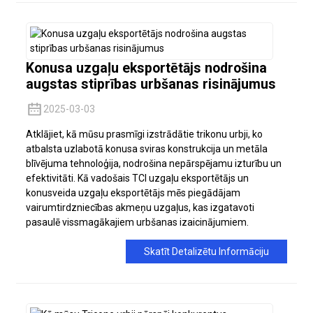
Konusa uzgaļu eksportētājs nodrošina
augstas stiprības urbšanas risinājumus
2025-03-03
Atklājiet, kā mūsu prasmīgi izstrādātie trikonu urbji, ko
atbalsta uzlabotā konusa sviras konstrukcija un metāla
blīvējuma tehnoloģija, nodrošina nepārspējamu izturību un
efektivitāti. Kā vadošais TCI uzgaļu eksportētājs un
konusveida uzgaļu eksportētājs mēs piegādājam
vairumtirdzniecības akmeņu uzgaļus, kas izgatavoti
pasaulē vissmagākajiem urbšanas izaicinājumiem.
Skatīt Detalizētu Informāciju