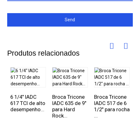
Send
Produtos relacionados
6 1/4" IADC
Broca Tricone
Broca Tricone
617 TCI de alto
IADC 635 de 9"
IADC 517 de 6
B
desempenho...
para Hard
1/2" para rocha
p
Rock...
...
H
1