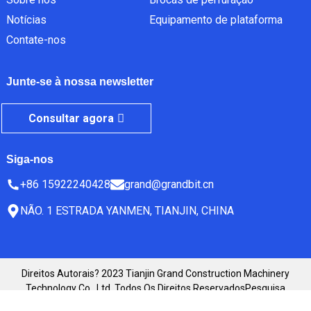
Notícias
Equipamento de plataforma
Contate-nos
Junte-se à nossa newsletter
Consultar agora
Siga-nos
+86 15922240428
grand@grandbit.cn
NÃO. 1 ESTRADA YANMEN, TIANJIN, CHINA
Direitos Autorais? 2023 Tianjin Grand Construction Machinery
Technology Co., Ltd. Todos Os Direitos Reservados
Pesquisa
Principal
-
Mapa Do Site
-
BLOG PRINCIPAL