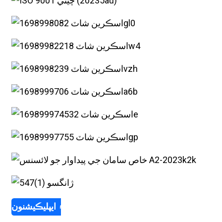
استعمال ۽ ايپليڪيشنون