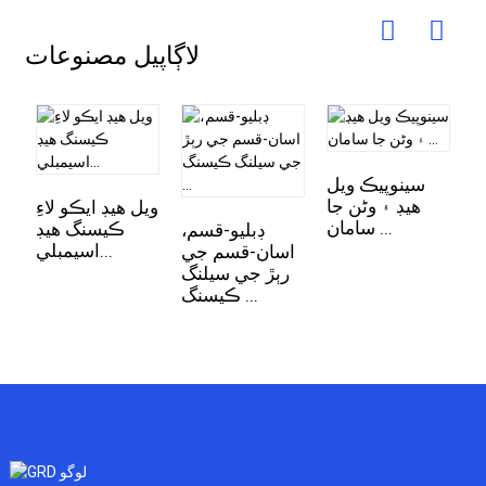
لاڳاپيل مصنوعات
سينوپيڪ ويل
هيڊ ۽ وڻن جا
ن
ويل هيڊ ايڪو لاءِ
سامان ...
 WD ڪيسنگ
ڪيسنگ هيڊ
ڊبليو-قسم،
اسيمبلي...
اسان-قسم جي
رٻڙ جي سيلنگ
ڪيسنگ ...