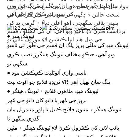
۽ مداخلت جي عملن دوران ٽيوبنگ اسٽرنگ جي وزن
مواد مان ٺهيل آهن ته جيئن تيل ۽ گئس جي پيداوار جي
کي سپورٽ ڪرڻ لاءِ اهم آهي.
سخت حالتن ۾ ڊگهي عرصي تائين ڪارڪردگي کي
يقيني بڻائي سگهجي. اهو اعلي دٻاءُ ۽ گرمي پد کي
برداشت ڪرڻ لاءِ ٺاهيو ويو آهي، ان کي مختلف قسم
● ٽيوبنگ سر
جي ويل هيڊ ايپليڪيشنن لاءِ موزون بڻائي ٿو.
ٽيوبنگ هيڊ کي ملٽي پرپز پلگ ان قسم جي طور تي ٺاهيو
ويو آهي، جيڪو مختلف ٽيوبنگ هينگرز نصب ڪري
سگهي ٿو.
● پاسي واري آئوٽليٽ ڪنيڪشن موڊ
ٿريڊڊ فلانج جو آئوٽ ليٽ VR پلگ سان ٺهيل آهي.
● ٽيوبنگ هيڊ، مٿاهون فلانج ۽ ٽيوبنگ هينگر
رٻڙ جي مُهر يا ڌاتو کان ڌاتو جي مُهر.
ٽيوبنگ هينگر ۽ مٿيون فلانج ڪيبل يا پاور مينڊريل مان
گذري سگهن ٿا.
پائپ لائن کي ڪنٽرول ڪرڻ لاءِ ٽيوبنگ هينگر ۽ مٿين
فلانج کي ڪيترن ئي جوڑوں سان ڳنڍي سگهجي ٿو.