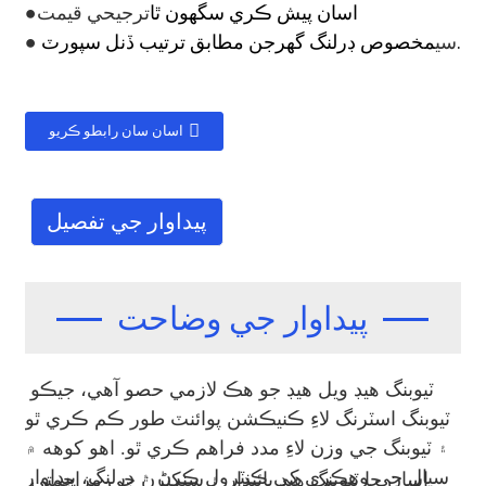
اسان پيش ڪري سگهون ٿا
ترجيحي قيمت
●
مخصوص ڊرلنگ گهرجن مطابق ترتيب ڏنل سپورٽ.
● سي
اسان سان رابطو ڪريو
پيداوار جي تفصيل
پيداوار جي وضاحت
ٽيوبنگ هيڊ ويل هيڊ جو هڪ لازمي حصو آهي، جيڪو
ٽيوبنگ اسٽرنگ لاءِ ڪنيڪشن پوائنٽ طور ڪم ڪري ٿو
۽ ٽيوبنگ جي وزن لاءِ مدد فراهم ڪري ٿو. اهو کوهه ۾
سيال جي وهڪري کي ڪنٽرول ڪرڻ ۽ ڊرلنگ، پيداوار
اسان جا ٽيوبنگ هيڊ پائيدار ۽ سنکنرن جي مزاحمتي