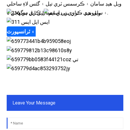
ويل هيڊ سامان ۽ ڪرسمس ٽري تيل ۽ گئس لاءِ ساحلي
۽ سامونڊي ڪناري تي استعمال ڪري سگهجن ٿا.
پيڪيج ۽ ٽرانسپورٽ
Leave Your Message