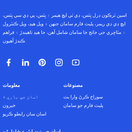
اسين ٽرڪون ڊرل بِٽس، ڊي ٽي ايڇ هيمر ۽ بِٽس، پي ڊي سي بِٽس،
ايڇ ڊي ڊي ريمر، پليٽ فارم سامان جنهن ۾ ويل هيڊ، ويل ڪنٽرول
۽ مٿاڇري جي جانچ جا سامان شامل آهن، جا هيڊ ٺاهيندڙ ۽ فراهم
ڪندڙ آهيون.
مصنوعات
معلومات
سوراخ ڪرڻ وارا بٽ
اسان جي باري ۾
پليٽ فارم جو سامان
خبرون
اسان سان رابطو ڪريو
اسان جي نيوز ليٽر ۾ شامل ٿيو