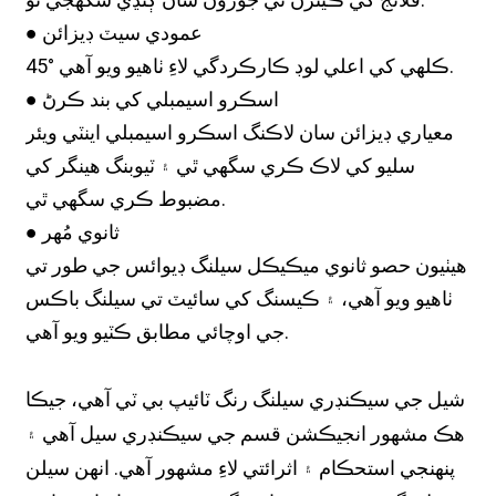
● عمودي سيٽ ڊيزائن
45° ڪلهي کي اعلي لوڊ ڪارڪردگي لاءِ ٺاهيو ويو آهي.
● اسڪرو اسيمبلي کي بند ڪرڻ
معياري ڊيزائن سان لاڪنگ اسڪرو اسيمبلي اينٽي ويئر
سليو کي لاڪ ڪري سگهي ٿي ۽ ٽيوبنگ هينگر کي
مضبوط ڪري سگهي ٿي.
● ثانوي مُهر
هيٺيون حصو ثانوي ميڪيڪل سيلنگ ڊيوائس جي طور تي
ٺاهيو ويو آهي، ۽ ڪيسنگ کي سائيٽ تي سيلنگ باڪس
جي اوچائي مطابق ڪٽيو ويو آهي.
شيل جي سيڪنڊري سيلنگ رنگ ٽائيپ بي ٽي آهي، جيڪا
هڪ مشهور انجيڪشن قسم جي سيڪنڊري سيل آهي ۽
پنهنجي استحڪام ۽ اثرائتي لاءِ مشهور آهي. انهن سيلن