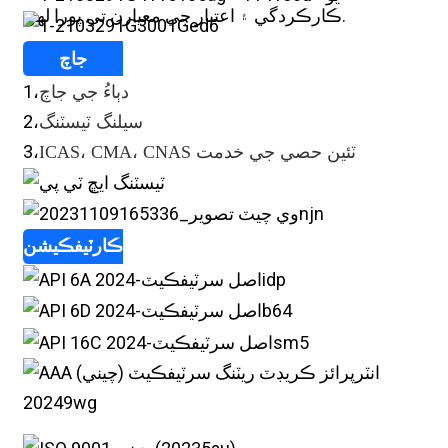
ڪارڪردگي ۽ اعتبار جي معيارن تي پورا لهن.
جاچ
1،
دٻاءُ جي جاچ
2،
سيلنگ ٽيسٽنگ
3،
ICAS، CMA، CNAS ٽئين حصي جي خدمت
ڪارٽيفڪيشن