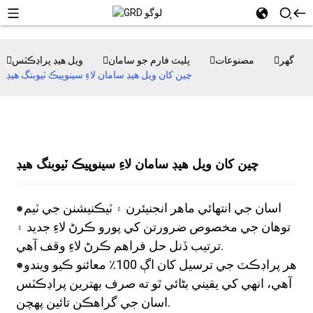
گھر
مصنوعات
پليٽ فارم جو سامان
ويل هيڊ پراڊڪٽس
چين کان ويل هيڊ سامان لاءِ سينوپيڪ ٽيوبنگ هيڊ
چين کان ويل هيڊ سامان لاءِ سينوپيڪ ٽيوبنگ هيڊ
اسان جي انتهائي ماهر انجنيئرن ۽ ٽيڪنيشنن جي ٽيم
●
توهان جي مخصوص ضرورتن کي پورو ڪرڻ لاءِ جديد ۽
ترتيب ڏنل حل فراهم ڪرڻ لاءِ وقف آهي.
هر پراڊڪٽ جي ترسيل کان اڳ 100٪ معائنو ڪيو ويندو
●
آهي، انهي کي يقيني بڻائي ٿو ته صرف بهترين پراڊڪٽس
اسان جي گراهڪن تائين پهچن.