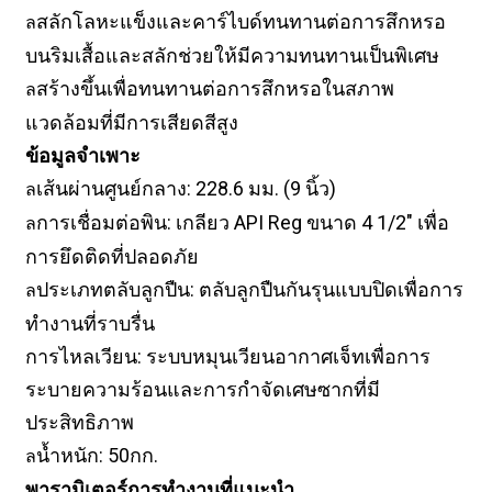
สลักโลหะแข็งและคาร์ไบด์ทนทานต่อการสึกหรอ
ล
บนริมเสื้อและสลักช่วยให้มีความทนทานเป็นพิเศษ
สร้างขึ้นเพื่อทนทานต่อการสึกหรอในสภาพ
ล
แวดล้อมที่มีการเสียดสีสูง
ข้อมูลจำเพาะ
เส้นผ่านศูนย์กลาง: 228.6 มม. (9 นิ้ว)
ล
การเชื่อมต่อพิน: เกลียว API Reg ขนาด 4 1/2" เพื่อ
ล
การยึดติดที่ปลอดภัย
ประเภทตลับลูกปืน: ตลับลูกปืนกันรุนแบบปิดเพื่อการ
ล
ทำงานที่ราบรื่น
การไหลเวียน: ระบบหมุนเวียนอากาศเจ็ทเพื่อการ
ระบายความร้อนและการกำจัดเศษซากที่มี
ประสิทธิภาพ
น้ำหนัก: 50กก.
ล
พารามิเตอร์การทำงานที่แนะนำ