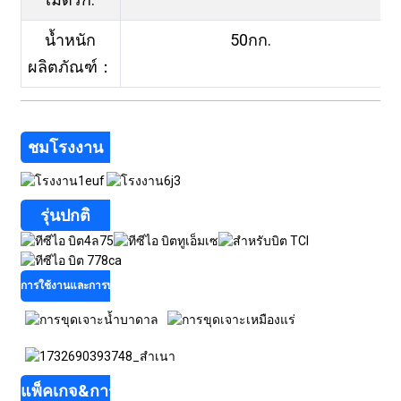
น้ำหนัก
50กก.
ผลิตภัณฑ์：
ชมโรงงาน
รุ่นปกติ
การใช้งานและการประยุกต์ใช้
แพ็คเกจ&การขนส่ง