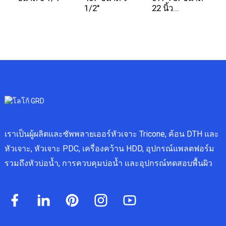
1/2"
22 นิ้ว...
สู
เราเป็นผู้ผลิตและซัพพลายเออร์หัวเจาะ Tricone, ค้อน DTH และ
หัวเจาะ, หัวเจาะ PDC, เครื่องคว้าน HDD, อุปกรณ์แพลตฟอร์ม
รวมถึงหัวบ่อน้ำ, การควบคุมบ่อน้ำ และอุปกรณ์ทดสอบพื้นผิว