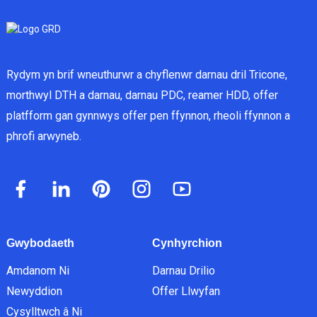
Rydym yn brif wneuthurwr a chyflenwr darnau dril Tricone,
morthwyl DTH a darnau, darnau PDC, reamer HDD, offer
platfform gan gynnwys offer pen ffynnon, rheoli ffynnon a
phrofi arwyneb.
Gwybodaeth
Cynhyrchion
Amdanom Ni
Darnau Drilio
Newyddion
Offer Llwyfan
Cysylltwch â Ni