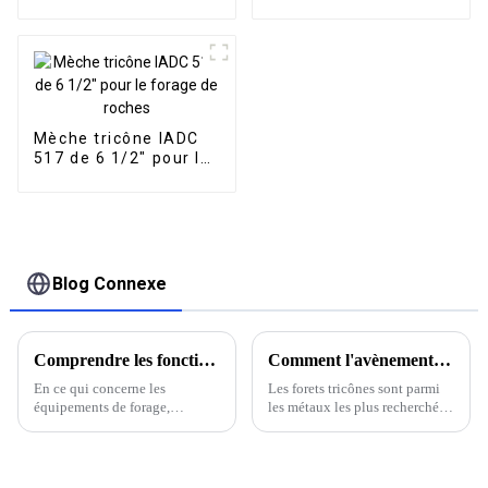
IADC 617 de 6 1/4 po
pour le forage de
roches dures
Mèche tricône IADC
517 de 6 1/2" pour le
forage de roches
Blog Connexe
Comprendre les fonctions des systèmes de forage à pression contrôlée dans les équipements de forage
Comment l'avènement des trépans Tri-Cone a révolutionné l'industrie minière
En ce qui concerne les
Les forets tricônes sont parmi
équipements de forage,
les métaux les plus recherchés
l'utilisation de systèmes de
du marché actuel. Non
forage à pression contrôlée et
seulement ces forets tricônes
gérée (MCPD) a révolutionné
sont fabriqués en tungstène
l'industrie en offrant une
résistant, lui-même composé de