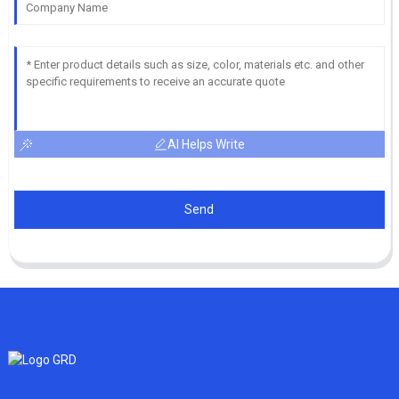
AI Helps Write
Send