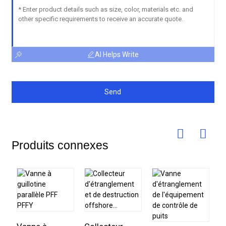
AI Helps Write
Send
Produits connexes
S
f