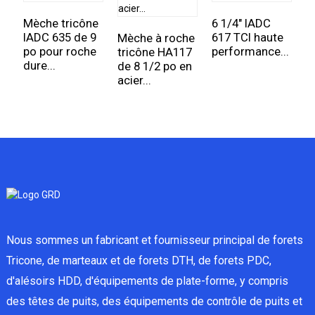
Mèche tricône
6 1/4" IADC
M
IADC 635 de 9
617 TCI haute
I
Mèche à roche
po pour roche
performance...
1
tricône HA117
dure...
de 8 1/2 po en
acier...
Nous sommes un fabricant et fournisseur principal de forets
Tricone, de marteaux et de forets DTH, de forets PDC,
d'alésoirs HDD, d'équipements de plate-forme, y compris
des têtes de puits, des équipements de contrôle de puits et