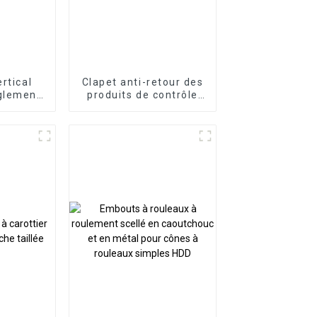
ertical
Clapet anti-retour des
glement
produits de contrôle
lement
de puits
e