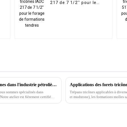
217 de 7 1/2'' pour le
forage de formations
tendres
Comment offrons-nous un service de machines dans l'industrie pétrolière et gazière
Applications des forets tricôn
 nous sommes spécialisés dans
Trépans tricônes applicables à divers
 Notre atelier est fièrement certifié
et mudstone), les formations molles sa
cessaires pour…
partiellement...