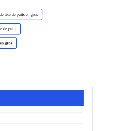
de tête de puits en gros
e de puits
 en gros