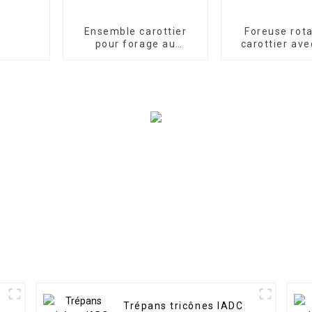
Ensemble carottier
Foreuse rota
pour forage au
carottier ave
diamant de haute
pour roche t
qualité
Trépans tricônes IADC