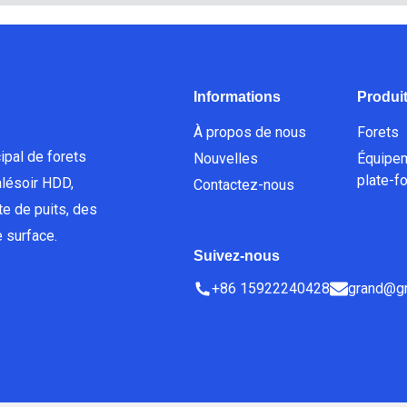
Informations
Produi
À propos de nous
Forets
ipal de forets
Nouvelles
Équipe
plate-f
lésoir HDD,
Contactez-nous
e de puits, des
 surface.
Suivez-nous
+86 15922240428
grand@gr