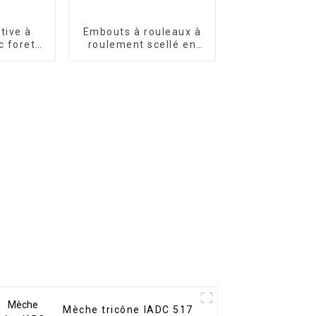
tive à
Embouts à rouleaux à
c foret
roulement scellé en
aillée
caoutchouc et en
métal pour cônes à
rouleaux simples HDD
Mèche tricône IADC 517