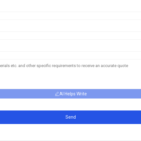
AI Helps Write
Send