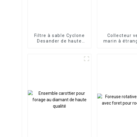
Filtre à sable Cyclone
Collecteur v
Desander de haute
marin à étran
qualité
et à étrang
offshor