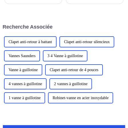
de l'utilisation rationnelles des
une perte d'énergie lorsque
ressources en eau des strates, à
l'énergie d'impact traverse la
l'aide d'équipements et de
colonne de forage, les marteaux
technologies de forage. Les
DTH placent le mécanisme
eaux souterraines, quant à elles,
d'impact directement sur le
Recherche Associée
sont des eaux qui existent…
trépan, ce qui entraîne...
Clapet anti-retour à battant
Clapet anti-retour silencieux
Vannes Saunders
3 4 Vanne à guillotine
Vanne à guillotine
Clapet anti-retour de 4 pouces
4 vannes à guillotine
2 vannes à guillotine
1 vanne à guillotine
Robinet-vanne en acier inoxydable