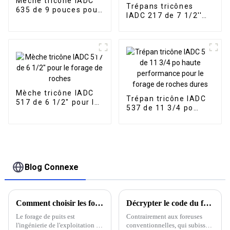
Mèche tricône IADC
Trépans tricônes
635 de 9 pouces pour
IADC 217 de 7 1/2''
cône à rouleaux Hard
pour le forage de
Rock
formations tendres
Mèche tricône IADC
Trépan tricône IADC
517 de 6 1/2" pour le
537 de 11 3/4 po
forage de roches
haute performance
pour le forage de
roches dures
Blog Connexe
Comment choisir les forets de puits d'eau
Décrypter le code du forage de roches dures : la technologie DTH révolutionnaire.
Le forage de puits est
Contrairement aux foreuses
l'ingénierie de l'exploitation et
conventionnelles, qui subissent