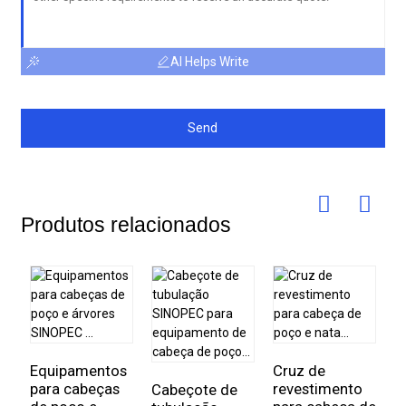
AI Helps Write
Send
Produtos relacionados
Equipamentos
Cruz de
I
para cabeças
revestimento
v
Cabeçote de