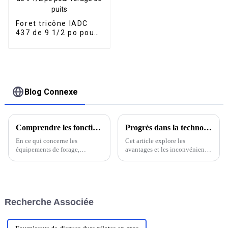
Foret tricône IADC
437 de 9 1/2 po pour
forage de puits
Blog Connexe
Comprendre les fonctions des systèmes de forage à pression contrôlée dans les équipements de forage
Progrès dans la technologie de forage DTH hydraulique et hydraulique.
En ce qui concerne les
Cet article explore les
équipements de forage,
avantages et les inconvénients
l'utilisation de systèmes de
des marteaux perforateurs
forage à pression contrôlée et
hydrauliques et des marteaux
gérée (MCPD) a révolutionné
fond de trou, en se concentrant
l'industrie en offrant une
sur leurs applications, leur
approche plus efficace et plus
efficacité et leurs innovations.
Recherche Associée
sûre des opérations de forage.
Il met en lumière les
technologies de pointe…