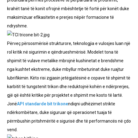
krahët tanë të konit ofrojnë mbështetje të fortë për konët duke
maksimizuar efikasitetin e prerjes nëpër formacione të
ndryshme.
Përveç përsosmërisë strukturore, teknologjia e vulosjes luan një
rol kritik në sigurimin e qëndrueshmërisë. Modelet tona të
shpimit të vulave metalike mbrojnë kushinetat e brendshme
nga kushtet ekstreme, duke mbyllur mbeturinat duke ruajtur
lubrifikimin. Këto risi zgjasin jetëgjatësinë e copave të shpimit të
karbitit të tungstenit trikon dhe reduktojnë kohën e ndërprerjes,
gjë që është kritike për projektet e shpimit me kosto të lartë.
Jonë
API standarde bit trikone
ndiqni udhëzimet strikte
ndërkombëtare, duke siguruar që operacionet tuaja të
përmbushin pritshmëritë e sigurisë dhe të performancës në çdo
vend.