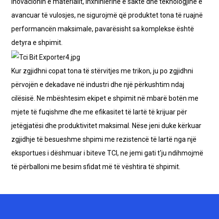
inovacionin e materialit, inxhinierinë e saktë dhe teknologjinë e
avancuar të vulosjes, ne sigurojmë që produktet tona të ruajnë
performancën maksimale, pavarësisht sa komplekse është
detyra e shpimit.
Kur zgjidhni copat tona të stërvitjes me trikon, ju po zgjidhni
përvojën e dekadave në industri dhe një përkushtim ndaj
cilësisë. Ne mbështesim ekipet e shpimit në mbarë botën me
mjete të fuqishme dhe me efikasitet të lartë të krijuar për
jetëgjatësi dhe produktivitet maksimal. Nëse jeni duke kërkuar
zgjidhje të besueshme shpimi me rezistencë të lartë nga një
eksportues i dëshmuar i biteve TCI, ne jemi gati t'ju ndihmojmë
të përballoni me besim sfidat më të vështira të shpimit.