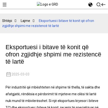
Shtëpi
Lajme
Eksportuesi i bitave të konit që ofron
zgjidhje shpimi me rezistencë të lartë
Eksportuesi i bitave të konit që
ofron zgjidhje shpimi me rezistencë
të lartë
2025-03-03
Për industritë që mbështeten në shpime të thella, të sakta dhe
afatgjatë, rëndësia e përdorimit të mjeteve me cilësi të lartë
nuk mund të mbivlerësohet. Si një eksportues kryesor i biteve
TCI dhe eksportues i biteve të konit, ne jemi të specializuar në