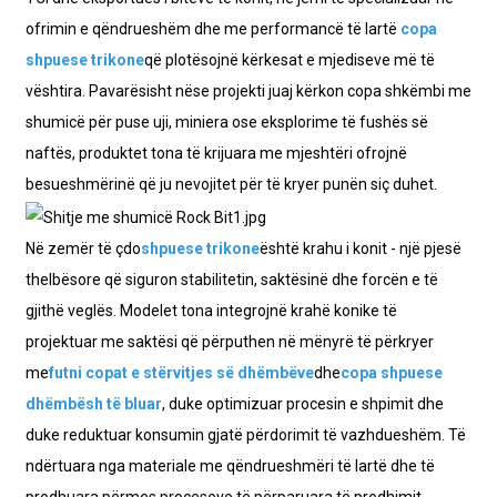
ofrimin e qëndrueshëm dhe me performancë të lartë
copa
shpuese trikone
që plotësojnë kërkesat e mjediseve më të
vështira. Pavarësisht nëse projekti juaj kërkon copa shkëmbi me
shumicë për puse uji, miniera ose eksplorime të fushës së
naftës, produktet tona të krijuara me mjeshtëri ofrojnë
besueshmërinë që ju nevojitet për të kryer punën siç duhet.
Në zemër të çdo
shpuese trikone
është krahu i konit - një pjesë
thelbësore që siguron stabilitetin, saktësinë dhe forcën e të
gjithë veglës. Modelet tona integrojnë krahë konike të
projektuar me saktësi që përputhen në mënyrë të përkryer
me
futni copat e stërvitjes së dhëmbëve
dhe
copa shpuese
dhëmbësh të bluar
, duke optimizuar procesin e shpimit dhe
duke reduktuar konsumin gjatë përdorimit të vazhdueshëm. Të
ndërtuara nga materiale me qëndrueshmëri të lartë dhe të
prodhuara përmes proceseve të përparuara të prodhimit,