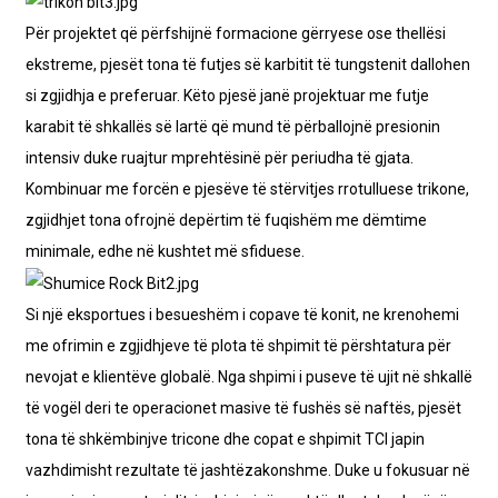
Për projektet që përfshijnë formacione gërryese ose thellësi
ekstreme, pjesët tona të futjes së karbitit të tungstenit dallohen
si zgjidhja e preferuar. Këto pjesë janë projektuar me futje
karabit të shkallës së lartë që mund të përballojnë presionin
intensiv duke ruajtur mprehtësinë për periudha të gjata.
Kombinuar me forcën e pjesëve të stërvitjes rrotulluese trikone,
zgjidhjet tona ofrojnë depërtim të fuqishëm me dëmtime
minimale, edhe në kushtet më sfiduese.
Si një eksportues i besueshëm i copave të konit, ne krenohemi
me ofrimin e zgjidhjeve të plota të shpimit të përshtatura për
nevojat e klientëve globalë. Nga shpimi i puseve të ujit në shkallë
të vogël deri te operacionet masive të fushës së naftës, pjesët
tona të shkëmbinjve tricone dhe copat e shpimit TCI japin
vazhdimisht rezultate të jashtëzakonshme. Duke u fokusuar në